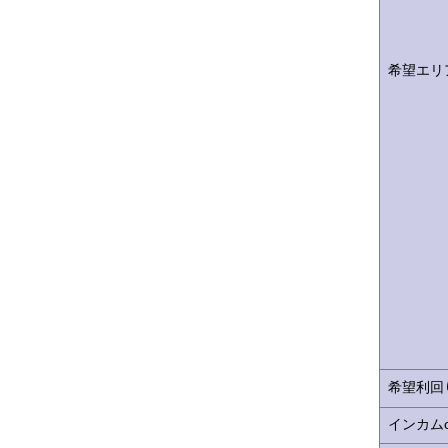
希望エリ
希望利回
インカムo