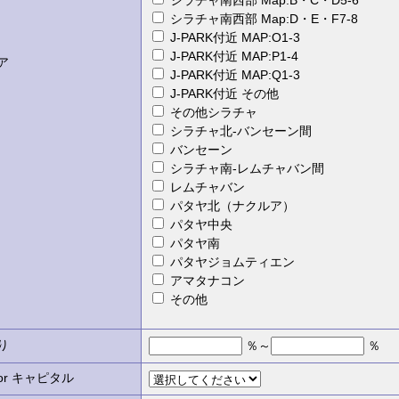
シラチャ南西部 Map:B・C・D5-6
シラチャ南西部 Map:D・E・F7-8
J-PARK付近 MAP:O1-3
J-PARK付近 MAP:P1-4
ア
J-PARK付近 MAP:Q1-3
J-PARK付近 その他
その他シラチャ
シラチャ北-バンセーン間
バンセーン
シラチャ南-レムチャバン間
レムチャバン
パタヤ北（ナクルア）
パタヤ中央
パタヤ南
パタヤジョムティエン
アマタナコン
その他
り
％～
％
r キャピタル