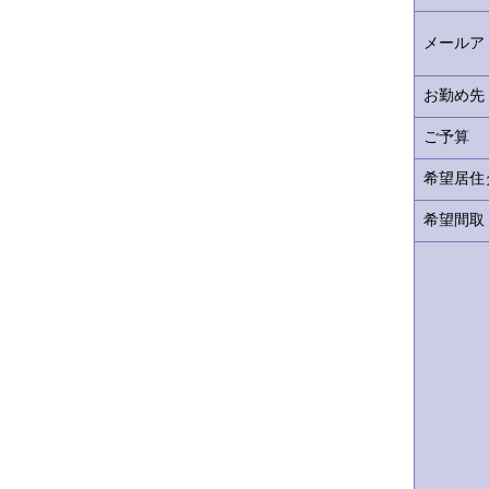
メールア
お勤め先
ご予算
希望居住
希望間取