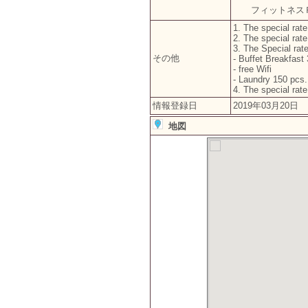
フィットネス
1. The special rat
2. The special rat
3. The Special rat
その他
- Buffet Breakfast
- free Wifi
- Laundry 150 pcs
4. The special rat
情報登録日
2019年03月20日
地図