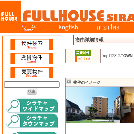
物件詳細情報
[rap1128]
J-TOWN
物件のイメージ