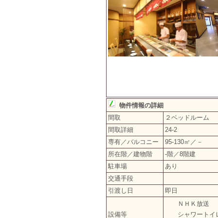
物件情報の詳細
間取
２ベッドルーム
間取詳細
24-2
専有／バルコニー
95-130㎡／－
所在階／建物階
-階／8階建
駐車場
あり
交通手段
引渡し日
即日
ＮＨＫ放送
設備等
シャワートイ