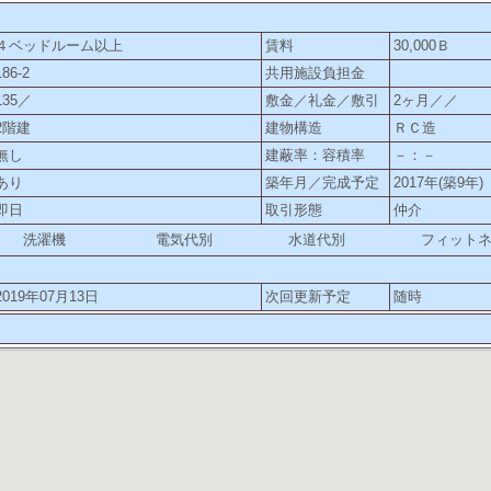
４ベッドルーム以上
賃料
30,000Ｂ
186-2
共用施設負担金
135／
敷金／礼金／敷引
2ヶ月／／
2階建
建物構造
ＲＣ造
無し
建蔽率：容積率
－：－
あり
築年月／完成予定
2017年(築9年)
即日
取引形態
仲介
洗濯機
電気代別
水道代別
フィット
2019年07月13日
次回更新予定
随時