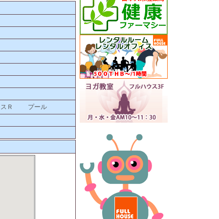
ネスＲ
プール