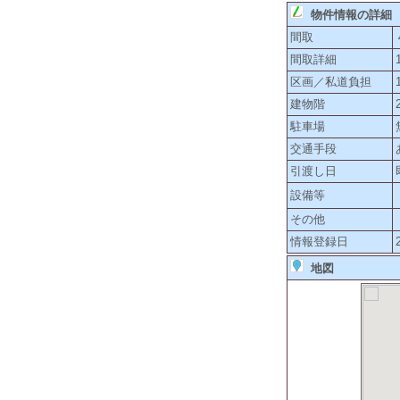
物件情報の詳細
間取
間取詳細
区画／私道負担
建物階
駐車場
交通手段
引渡し日
設備等
その他
情報登録日
地図