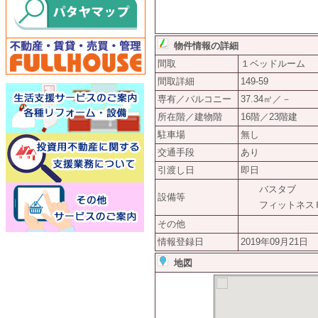
物件情報の詳細
間取
１ベッドルーム
間取詳細
149-59
専有／バルコニー
37.34㎡／－
所在階／建物階
16階／23階建
駐車場
無し
交通手段
あり
引渡し日
即日
バスタブ
設備等
フィットネス
その他
情報登録日
2019年09月21日
地図