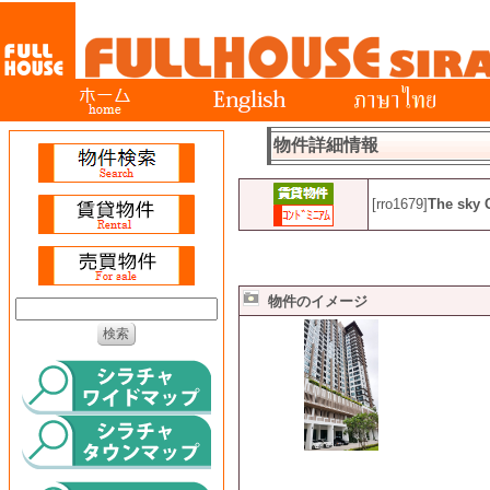
物件詳細情報
[rro1679]
The sky
物件のイメージ