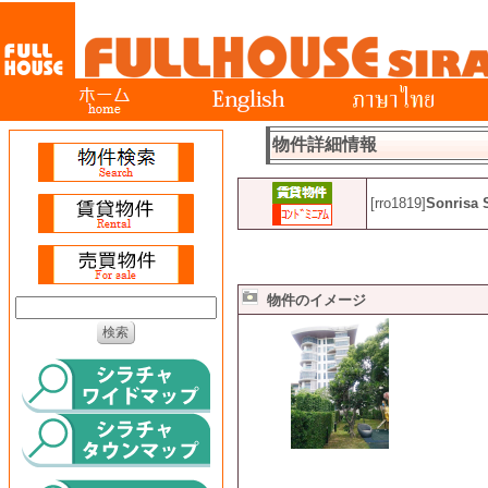
物件詳細情報
[rro1819]
Sonrisa 
物件のイメージ