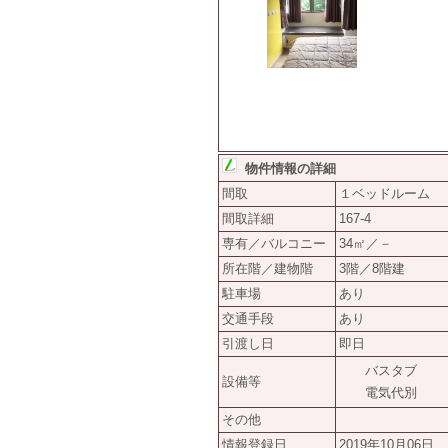
物件情報の詳細
間取
１ベッドルーム
間取詳細
167-4
専有／バルコニー
34㎡／－
所在階／建物階
3階／8階建
駐車場
あり
交通手段
あり
引渡し日
即日
バスタブ
設備等
電気代別
その他
情報登録日
2019年10月06日