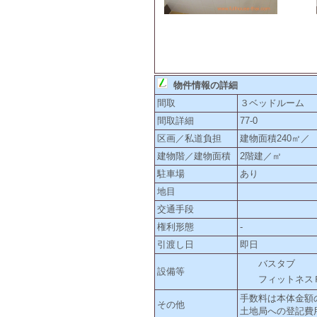
物件情報の詳細
間取
３ベッドルーム
間取詳細
77-0
区画／私道負担
建物面積240㎡／
建物階／建物面積
2階建／㎡
駐車場
あり
地目
交通手段
権利形態
-
引渡し日
即日
バスタブ
設備等
フィットネス
手数料は本体金額
その他
土地局への登記費