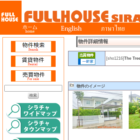
物件詳細情報
[sho1216]
The Tre
物件のイメージ