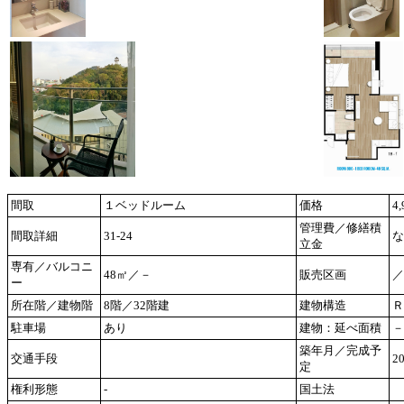
間取
１ベッドルーム
価格
4
管理費／修繕積
間取詳細
31-24
な
立金
専有／バルコニ
48㎡／－
販売区画
／
ー
所在階／建物階
8階／32階建
建物構造
Ｒ
駐車場
あり
建物：延べ面積
－
築年月／完成予
交通手段
2
定
権利形態
-
国土法