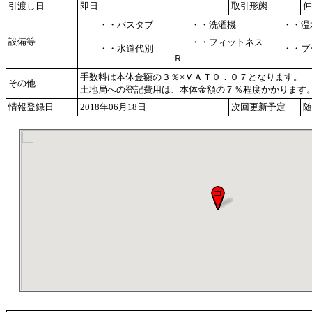
引渡し日
即日
取引形態
仲
・・バスタブ
・・洗濯機
・・温
設備等
・・フィットネス
・・水道代別
・・プ
Ｒ
手数料は本体金額の３％×ＶＡＴ０．０７となります。
その他
土地局への登記費用は、本体金額の７％程度かかります
情報登録日
2018年06月18日
次回更新予定
随