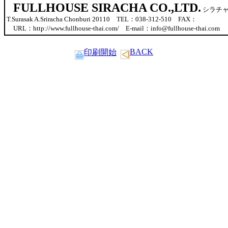
FULLHOUSE SIRACHA CO.,LTD.
シラチャ中心
T.Surasak A.Sriracha Chonburi 20110 TEL：038-312-510 FAX：
URL：http://www.fullhouse-thai.com/ E-mail：info@fullhouse-thai.com
BACK
印刷開始