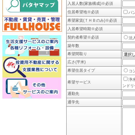
入居人数(家族構成)
※必須
住居希望地
※必須
バ
希望家賃(ＴＨＢのみ)
※必須
入居希望時期
※必須
契約者希望
※必須
法
築年数
希望間取り
広さ(平米)
希望住居タイプ
コ
浄
希望サービス
ンドリ
通勤先
通学先