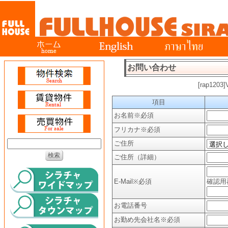
お問い合わせ
[rap12
項目
お名前
※必須
フリカナ
※必須
ご住所
ご住所（詳細）
E-Mail
※必須
確認用
お電話番号
お勤め先会社名
※必須