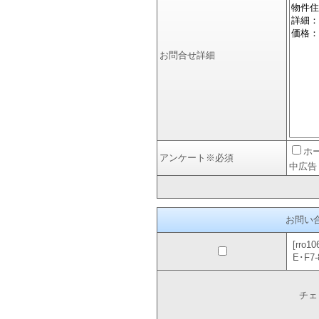
お問合せ詳細
ホ
アンケート
※必須
中広告
お問い
[rro
E･F7
チェ