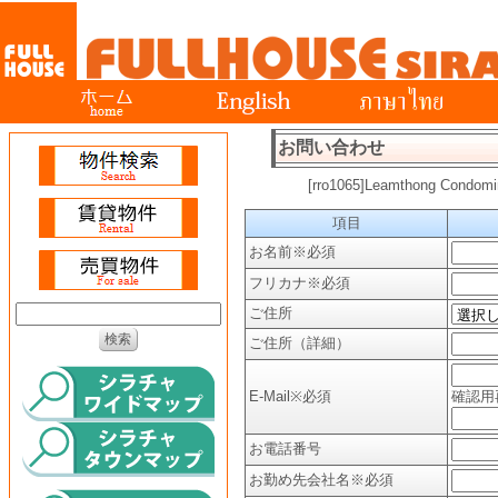
お問い合わせ
[rro1065]Leamthon
項目
お名前
※必須
フリカナ
※必須
ご住所
ご住所（詳細）
E-Mail
※必須
確認用
お電話番号
お勤め先会社名
※必須