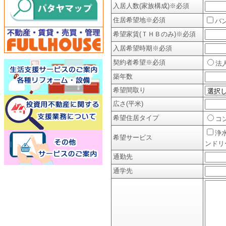
入居人数(家族構成)
※必須
住居希望地
※必須
バ
希望家賃(ＴＨＢのみ)
※必須
入居希望時期
※必須
契約者希望
※必須
法
築年数
希望間取り
広さ(平米)
希望住居タイプ
コ
浄
希望サービス
ンドリ
通勤先
通学先