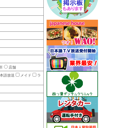
所
店舗
本語放送
メイド
ラ