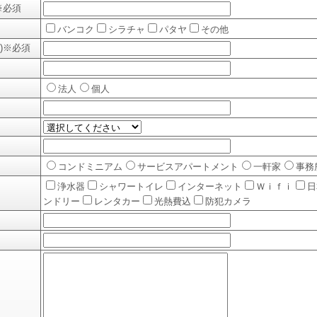
※必須
バンコク
シラチャ
パタヤ
その他
)
※必須
法人
個人
コンドミニアム
サービスアパートメント
一軒家
事務
浄水器
シャワートイレ
インターネット
Ｗｉｆｉ
日
ンドリー
レンタカー
光熱費込
防犯カメラ