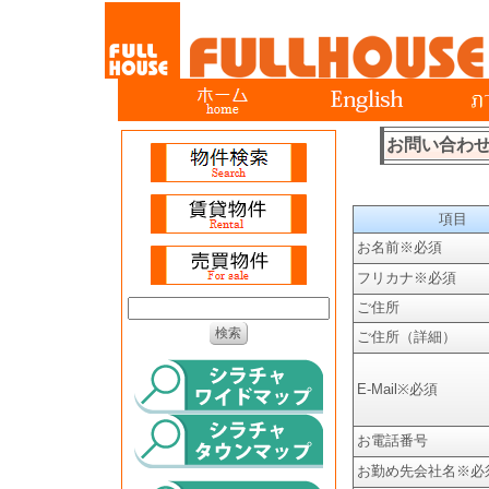
お問い合わ
項目
お名前
※必須
フリカナ
※必須
ご住所
ご住所（詳細）
E-Mail
※必須
お電話番号
お勤め先会社名
※必