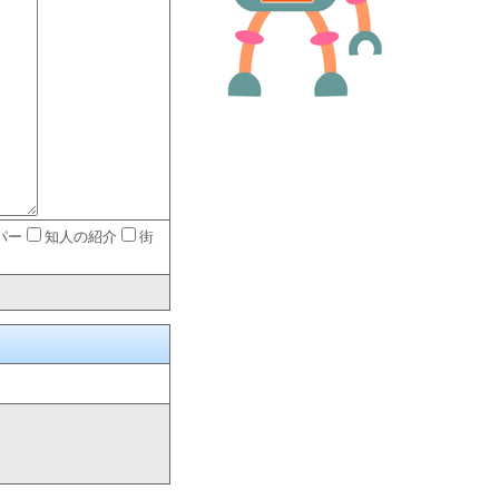
パー
知人の紹介
街