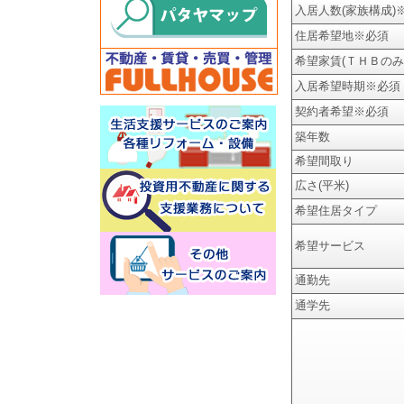
入居人数(家族構成)
住居希望地
※必須
希望家賃(ＴＨＢのみ
入居希望時期
※必須
契約者希望
※必須
築年数
希望間取り
広さ(平米)
希望住居タイプ
希望サービス
通勤先
通学先